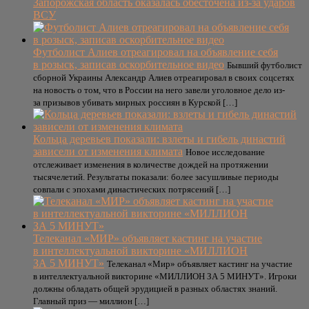
Запорожская область оказалась обесточена из-за ударов
ВСУ
Футболист Алиев отреагировал на объявление себя
в розыск, записав оскорбительное видео
Бывший футболист
сборной Украины Александр Алиев отреагировал в своих соцсетях
на новость о том, что в России на него завели уголовное дело из-
за призывов убивать мирных россиян в Курской […]
Кольца деревьев показали: взлеты и гибель династий
зависели от изменения климата
Новое исследование
отслеживает изменения в количестве дождей на протяжении
тысячелетий. Результаты показали: более засушливые периоды
совпали с эпохами династических потрясений […]
Телеканал «МИР» объявляет кастинг на участие
в интеллектуальной викторине «МИЛЛИОН
ЗА 5 МИНУТ»
Телеканал «Мир» объявляет кастинг на участие
в интеллектуальной викторине «МИЛЛИОН ЗА 5 МИНУТ». Игроки
должны обладать общей эрудицией в разных областях знаний.
Главный приз — миллион […]