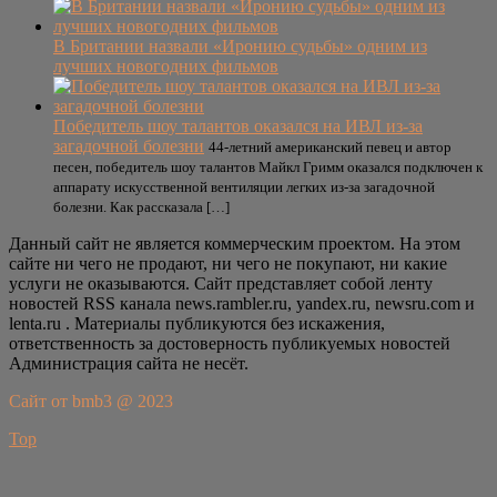
В Британии назвали «Иронию судьбы» одним из
лучших новогодних фильмов
Победитель шоу талантов оказался на ИВЛ из-за
загадочной болезни
44-летний американский певец и автор
песен, победитель шоу талантов Майкл Гримм оказался подключен к
аппарату искусственной вентиляции легких из-за загадочной
болезни. Как рассказала […]
Данный сайт не является коммерческим проектом. На этом
сайте ни чего не продают, ни чего не покупают, ни какие
услуги не оказываются. Сайт представляет собой ленту
новостей RSS канала news.rambler.ru, yandex.ru, newsru.com и
lenta.ru . Материалы публикуются без искажения,
ответственность за достоверность публикуемых новостей
Администрация сайта не несёт.
Сайт от bmb3 @ 2023
Top