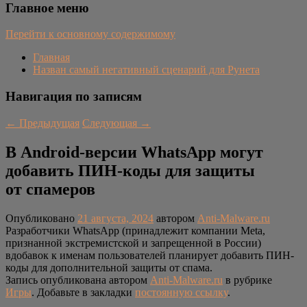
Главное меню
Перейти к основному содержимому
Главная
Назван самый негативный сценарий для Рунета
Навигация по записям
←
Предыдущая
Следующая
→
В Android-версии WhatsApp могут
добавить ПИН-коды для защиты
от спамеров
Опубликовано
21 августа, 2024
автором
Anti-Malware.ru
Разработчики WhatsApp (принадлежит компании Meta,
признанной экстремистской и запрещенной в России)
вдобавок к именам пользователей планирует добавить ПИН-
коды для дополнительной защиты от спама.
Запись опубликована автором
Anti-Malware.ru
в рубрике
Игры
. Добавьте в закладки
постоянную ссылку
.