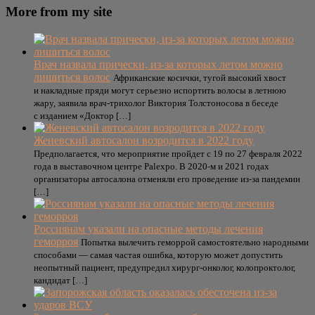
More from my site
Врач назвала прически, из-за которых летом можно
лишиться волос
Африканские косички, тугой высокий хвост
и накладные пряди могут серьезно испортить волосы в летнюю
жару, заявила врач-трихолог Виктория Толстоносова в беседе
с изданием «Доктор […]
Женевский автосалон возродится в 2022 году
Предполагается, что мероприятие пройдет с 19 по 27 февраля 2022
года в выставочном центре Palexpo. В 2020-м и 2021 годах
организаторы автосалона отменяли его проведение из-за пандемии
[…]
Россиянам указали на опасные методы лечения
геморроя
Попытка вылечить геморрой самостоятельно народными
способами — самая частая ошибка, которую может допустить
неопытный пациент, предупредил хирург-онколог, колопроктолог,
кандидат […]