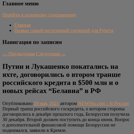
Главное меню
Перейти к основному содержимому
Главная
Назван самый негативный сценарий для Рунета
Навигация по записям
←
Предыдущая
Следующая
→
Путин и Лукашенко покатались на
яхте, договорились о втором транше
российского кредита в $500 млн и о
новых рейсах “Белавиа” в РФ
Опубликовано
29 мая, 2021
автором
NEWSru.com :: В России
Первый транш российского госкредита, о котором стороны
договорились в декабре прошлого года, Белоруссия получила
30 декабря. Второй должен поступить до конца июня. Вопрос
о дополнительной финансовой помощи Белоруссии не
поднимался, заявили в Кремле.