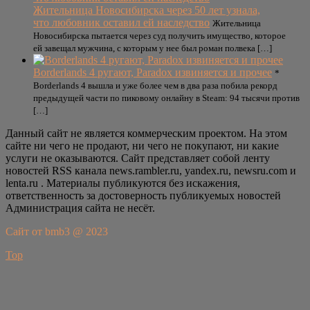
Жительница Новосибирска через 50 лет узнала,
что любовник оставил ей наследство
Жительница
Новосибирска пытается через суд получить имущество, которое
ей завещал мужчина, с которым у нее был роман полвека […]
Borderlands 4 ругают, Paradox извиняется и прочее
*
Borderlands 4 вышла и уже более чем в два раза побила рекорд
предыдущей части по пиковому онлайну в Steam: 94 тысячи против
[…]
Данный сайт не является коммерческим проектом. На этом
сайте ни чего не продают, ни чего не покупают, ни какие
услуги не оказываются. Сайт представляет собой ленту
новостей RSS канала news.rambler.ru, yandex.ru, newsru.com и
lenta.ru . Материалы публикуются без искажения,
ответственность за достоверность публикуемых новостей
Администрация сайта не несёт.
Сайт от bmb3 @ 2023
Top