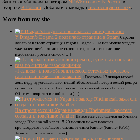
Запись опубликована автором
NEWSru.com :: В России
в
рубрике
В России
. Добавьте в закладки
постоянную ссылку
.
More from my site
У Dragon’s Dogma 2 появилась страница в Steam
Capcom
добавила в Steam страницу Dragon's Dogma 2. На ней можно увидеть
уже ранее опубликованные скриншоты, почитать описание
и добавить проект в список […]
«Газпром» вновь обновил рекорд суточных поставок
газа по системе газоснабжения
«Газпром» 13 января второй
день подряд устанавливает новый абсолютный исторический рекорд
суточных поставок по Единой системе газоснабжения России.
Об этом говорится в сообщении […]
На строящемся на Украине заводе Rheinmetall захотели
создавать новейшие Panther
На все еще строящемся на Украине
заводе Rheinmetall через 15-20 месяцев может начаться
производство новейшего немецкого танка Panther (Panther KF51).
Такое мнение высказал глава […]