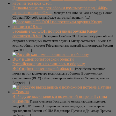
Названы запчасти для сборки компьютера под 1440p-
игры из товаров Ozon
Эксперт YouTube-канала «Shaggy Donut |
Сборки ПК» собрал наиболее выгодный вариант […]
Заседание СБ ООН по поставкам оружия Киеву
состоится 18 мая
Заседание Совбеза ООН по запросу российской
стороны о западных поставках оружия Киеву состоится 18 мая. Об
этом сообщил в своем Telegram-канале первый зампостпреда России
при ООН […]
Российская армия вклинилась в оборону
ВСУ в Днепропетровской области
Российские военные
почти на три километра вклинились в оборону Вооруженных
сил Украины (ВСУ) в Днепропетровской области Украины, заявил
Андрей […]
В Госдуме высказались о возможной встрече Путина
и Трампа
Глава комитета Госдумы по международным делам,
лидер ЛДПР Леонид Слуцкий выразил надежду, что на встрече
президентов России и США Владимира Путина и Дональда Трампа
не будет […]