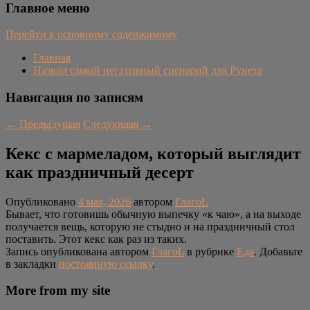
Главное меню
Перейти к основному содержимому
Главная
Назван самый негативный сценарий для Рунета
Навигация по записям
←
Предыдущая
Следующая
→
Кекс с мармеладом, который выглядит
как праздничный десерт
Опубликовано
4 мая, 2026
автором
ГлагоL
Бывает, что готовишь обычную выпечку «к чаю», а на выходе
получается вещь, которую не стыдно и на праздничный стол
поставить. Этот кекс как раз из таких.
Запись опубликована автором
ГлагоL
в рубрике
Еда
. Добавьте
в закладки
постоянную ссылку
.
More from my site