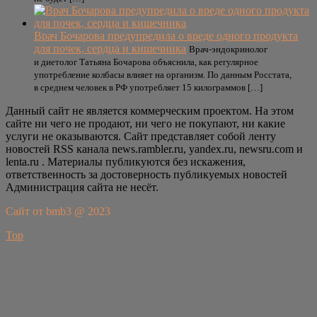
Врач Бочарова предупредила о вреде одного продукта
для почек, сердца и кишечника
Врач-эндокринолог
и диетолог Татьяна Бочарова объяснила, как регулярное
употребление колбасы влияет на организм. По данным Росстата,
в среднем человек в РФ употребляет 15 килограммов […]
Данный сайт не является коммерческим проектом. На этом
сайте ни чего не продают, ни чего не покупают, ни какие
услуги не оказываются. Сайт представляет собой ленту
новостей RSS канала news.rambler.ru, yandex.ru, newsru.com и
lenta.ru . Материалы публикуются без искажения,
ответственность за достоверность публикуемых новостей
Администрация сайта не несёт.
Сайт от bmb3 @ 2023
Top