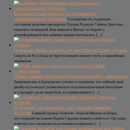
В Анкаре отреагировали на сообщения о
госпитализации Эрдогана
Сообщения об ухудшении
состояния здоровья президента Турции Реджепа Тайипа Эрдогана
оказались неправдой. Как заявили в Центре по борьбе с
дезинформацией при администрации президента, […]
Позорная смерть: в каких случаях она настигала русских
Смерть на Руси была не просто концом земного пути, а важнейшим
экзаменом.
JNutri: чайный гриб может помочь в борьбе с ожирением
Американские и бразильские ученые установили, что чайный гриб
(комбуча) помогает размножаться полезным кишечным бактериям
и сокращает долю микробов, ассоциированных […]
В «Енисее» подтвердили уход тренера Гаранина
из клуба
Главный тренер «Енисея» Алексей Ивахов сообщил,
что старший наставник Вадим Гаранин покинул свой пост. Он также
отметил, что специалисты разошлись нормально […]