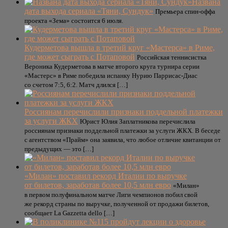
Названа
дата выхода сериала «Тяни, Сундук»
Премьера спин-оффа
проекта «Зема» состоится 6 июля.
Кудерметова вышла в третий круг «Мастерса» в Риме,
где может сыграть с Потаповой
Российская теннисистка
Вероника Кудерметова в матче второго круга турнира серии
«Мастерс» в Риме победила испанку Нурию Паррисас-Диас
со счетом 7:5, 6:2. Матч длился […]
Россиянам перечислили признаки поддельной платежки
за услуги ЖКХ
Юрист Юлия Заплатникова перечислила
россиянам признаки поддельной платежки за услуги ЖКХ. В беседе
с агентством «Прайм» она заявила, что любое отличие квитанции от
предыдущих — это […]
«Милан» поставил рекорд Италии по выручке
от билетов, заработав более 10,5 млн евро
«Милан»
в первом полуфинальном матче Лиги чемпионов побил свой
же рекорд страны по выручке, полученной от продажи билетов,
сообщает La Gazzetta dello […]