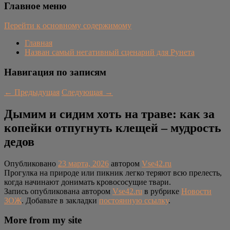
Главное меню
Перейти к основному содержимому
Главная
Назван самый негативный сценарий для Рунета
Навигация по записям
←
Предыдущая
Следующая
→
Дымим и сидим хоть на траве: как за
копейки отпугнуть клещей – мудрость
дедов
Опубликовано
23 марта, 2026
автором
Vse42.ru
Прогулка на природе или пикник легко теряют всю прелесть,
когда начинают донимать кровососущие твари.
Запись опубликована автором
Vse42.ru
в рубрике
Новости
ЗОЖ
. Добавьте в закладки
постоянную ссылку
.
More from my site