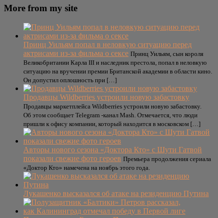
More from my site
Принц Уильям попал в неловкую ситуацию перед
актрисами из-за фильма о сексе
Принц Уильям, сын короля
Великобритании Карла III и наследник престола, попал в неловкую
ситуацию на вручении премии Британской академии в области кино.
Он допустил оплошность при […]
Продавцы Wildberries устроили новую забастовку
Продавцы маркетплейса Wildberries устроили новую забастовку.
Об этом сообщает Telegram -канал Mash. Отмечается, что люди
пришли к офису компании, который находится в московском […]
Авторы нового сезона «Доктора Кто» с Шути Гатвой
показали свежие фото героев
Премьера продолжения сериала
«Доктор Кто» намечена на ноябрь этого года.
Лукашенко высказался об атаке на резиденцию Путина