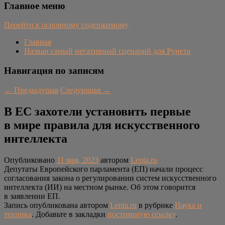
Главное меню
Перейти к основному содержимому
Главная
Назван самый негативный сценарий для Рунета
Навигация по записям
←
Предыдущая
Следующая
→
В ЕС захотели установить первые
в мире правила для искусственного
интеллекта
Опубликовано
11 мая, 2023
автором
Lenta.ru
Депутаты Европейского парламента (ЕП) начали процесс
согласования закона о регулировании систем искусственного
интеллекта (ИИ) на местном рынке. Об этом говорится
в заявлении ЕП.
Запись опубликована автором
Lenta.ru
в рубрике
Наука и
техника
. Добавьте в закладки
постоянную ссылку
.