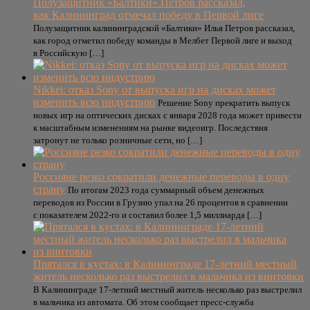
Полузащитник «Балтики» Петров рассказал,
как Калининград отмечал победу в Первой лиге
Полузащитник калининградской «Балтики» Илья Петров рассказал,
как город отметил победу команды в Мелбет Первой лиге и выход
в Российскую […]
Nikkei: отказ Sony от выпуска игр на дисках может
изменить всю индустрию
Решение Sony прекратить выпуск
новых игр на оптических дисках с января 2028 года может привести
к масштабным изменениям на рынке видеоигр. Последствия
затронут не только розничные сети, но […]
Россияне резко сократили денежные переводы в одну
страну
По итогам 2023 года суммарный объем денежных
переводов из России в Грузию упал на 26 процентов в сравнении
с показателем 2022-го и составил более 1,5 миллиарда […]
Прятался в кустах: в Калининграде 17-летний местный
житель несколько раз выстрелил в мальчика из винтовки
В Калининграде 17-летний местный житель несколько раз выстрелил
в мальчика из автомата. Об этом сообщает пресс-служба