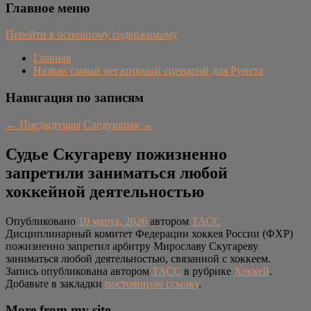
Главное меню
Перейти к основному содержимому
Главная
Назван самый негативный сценарий для Рунета
Навигация по записям
←
Предыдущая
Следующая
→
Судье Скугареву пожизненно
запретили заниматься любой
хоккейной деятельностью
Опубликовано
10 марта, 2026
автором
ТАСС
Дисциплинарный комитет Федерации хоккея России (ФХР)
пожизненно запретил арбитру Мирославу Скугареву
заниматься любой деятельностью, связанной с хоккеем.
Запись опубликована автором
ТАСС
в рубрике
Хоккей
.
Добавьте в закладки
постоянную ссылку
.
More from my site