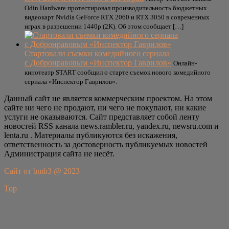
Odin Hardware протестировал производительность бюджетных
видеокарт Nvidia GeForce RTX 2060 и RTX 3050 в современных
играх в разрешении 1440p (2K). Об этом сообщает […]
Стартовали съемки комедийного сериала
с Добронравовым «Инспектор Гаврилов»
Онлайн-
кинотеатр START сообщил о старте съемок нового комедийного
сериала «Инспектор Гаврилов».
Данный сайт не является коммерческим проектом. На этом
сайте ни чего не продают, ни чего не покупают, ни какие
услуги не оказываются. Сайт представляет собой ленту
новостей RSS канала news.rambler.ru, yandex.ru, newsru.com и
lenta.ru . Материалы публикуются без искажения,
ответственность за достоверность публикуемых новостей
Администрация сайта не несёт.
Сайт от bmb3 @ 2023
Top