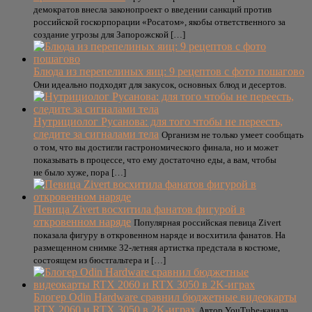
демократов внесла законопроект о введении санкций против
российской госкорпорации «Росатом», якобы ответственного за
создание угрозы для Запорожской […]
Блюда из перепелиных яиц: 9 рецептов с фото пошагово
Они идеально подходят для закусок, основных блюд и десертов.
Нутрициолог Русанова: для того чтобы не переесть,
следите за сигналами тела
Организм не только умеет сообщать
о том, что вы достигли гастрономического финала, но и может
показывать в процессе, что ему достаточно еды, а вам, чтобы
не было хуже, пора […]
Певица Zivert восхитила фанатов фигурой в
откровенном наряде
Популярная российская певица Zivert
показала фигуру в откровенном наряде и восхитила фанатов. На
размещенном снимке 32-летняя артистка предстала в костюме,
состоящем из бюстгальтера и […]
Блогер Odin Hardware сравнил бюджетные видеокарты
RTX 2060 и RTX 3050 в 2K-играх
Автор YouTube-канала