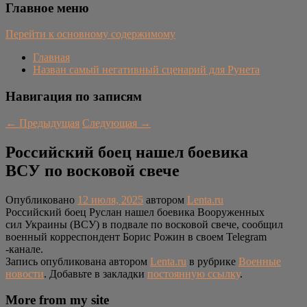
Главное меню
Перейти к основному содержимому
Главная
Назван самый негативный сценарий для Рунета
Навигация по записям
←
Предыдущая
Следующая
→
Российский боец нашел боевика
ВСУ по восковой свече
Опубликовано
12 июля, 2025
автором
Lenta.ru
Российский боец Руслан нашел боевика Вооруженных
сил Украины (ВСУ) в подвале по восковой свече, сообщил
военный корреспондент Борис Рожин в своем Telegram
-канале.
Запись опубликована автором
Lenta.ru
в рубрике
Военные
новости
. Добавьте в закладки
постоянную ссылку
.
More from my site