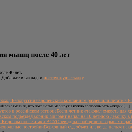
я мышц после 40 лет
ле 40 лет.
. Добавьте в закладки
постоянную ссылку
.
Европейским компаниям разрешили летать в Р
Airlines отметили, что пока новые маршруты нужно согласовывать каждый […]
Беспилотник атаковал емкость для х
Дворник-мигрант напал на 10-летнюю девочку в 
Очевидцы сообщили о взрывах в рай
Верховный суд объяснил, когда нельзя нак