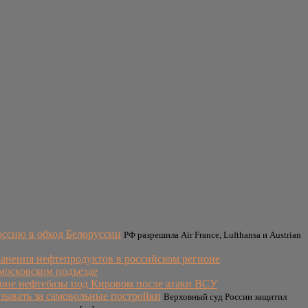
оссию в обход Белоруссии
РФ разрешила Air France, Lufthansa и Austrian
ранения нефтепродуктов в российском регионе
московском подъезде
оне нефтебазы под Кировом после атаки ВСУ
азывать за самовольные постройки
Верховный суд России защитил