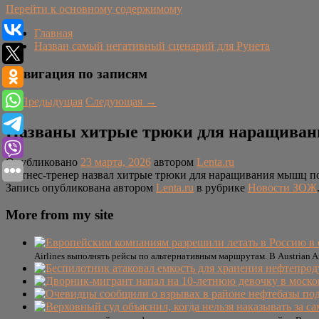
Перейти к основному содержимому
Главная
Назван самый негативный сценарий для Рунета
Навигация по записям
←
Предыдущая
Следующая
→
Названы хитрые трюки для наращивани
Опубликовано
23 марта, 2026
автором
Lenta.ru
Фитнес-тренер назвал хитрые трюки для наращивания мышц пос
Запись опубликована автором
Lenta.ru
в рубрике
Новости ЗОЖ
More from my site
Airlines выполнять рейсы по альтернативным маршрутам. В Austrian 