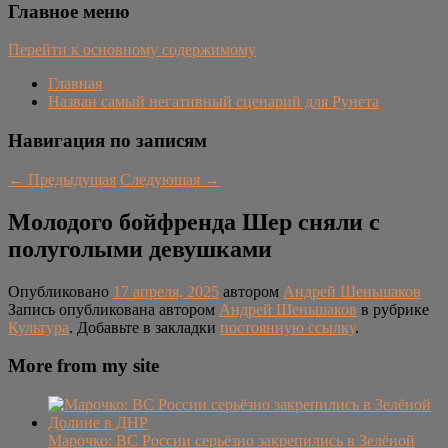
Главное меню
Перейти к основному содержимому
Главная
Назван самый негативный сценарий для Рунета
Навигация по записям
←
Предыдущая
Следующая
→
Молодого бойфренда Шер сняли с
полуголыми девушками
Опубликовано
17 апреля, 2025
автором
Андрей Шеньшаков
Запись опубликована автором
Андрей Шеньшаков
в рубрике
Культура
. Добавьте в закладки
постоянную ссылку
.
More from my site
Марочко: ВС России серьёзно закрепились в Зелёной