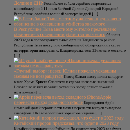
Долине в ДНР
Российские войска серьёзно закрепились
в освобождённой 11 июля Зелёной Долине Донецкой Народной
Республике, сообщил военный эксперт Андрей […]
В Республике Тыва местному жителю предъявлено
обвинение в совершении убийства знакомого
06 июня
2023 года в правоохранительные органы Тандинского района
Республики Тыва поступило сообщение об обнаружении в сарае
на территории пилорамы с. Владимировка тела 33-летнего местного
[…]
«Глупый выбор»: певец Юлиан пожелал уехавшим
звездам не возвращаться
Певец Юлиан выступил на концерте
в зале Храма Христа Спасителя и сделал несколько заявлений.
Некоторые из них касались уехавших звезд: артист пожалел
их и пожелал […]
Apple
перенесла выход складного iPhone
Корпорация Apple
с высокой долей вероятности может перенести выпуск складного
смартфона. Об этом сообщает корейское издание […]
Китайский пророк предсказал, что будет в 2023 году
Китайский ясновидящий Рэймонд Ло считает, что 2023 год будет