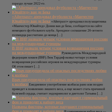
гораздо лучше 2022-го.
«Айнтрахт» арендовал футболиста «Манчестер
Юнайтед» ван де Бека
«Айнтрахт» арендовал полузащитника
«Манчестер Юнайтед» Донни ван де Бека, сообщается на сайте
немецкого футбольного клуба. Арендное соглашение 26‑летнего
голландца рассчитано до конца […]
В IIHF назвали четыре условия возвращения россиян
на международные турниры
Руководитель Международной
федерации хоккея (IIHF) Люк Тардиф назвал четыре условия
возвращения российских игроков на международные турниры.
Об этом пишет […]
Врач предупредила об опасных последствиях любви
к колбасе
Ежедневное употребление колбасы рано или поздно
приведет к появлению лишнего веса, а еще может стать причиной
болезней сердца, считает эндокринолог и диетолог Татьяна […]
Названы факторы, которые нарушают гормональный
фон и приводят к набору веса
В современном набор веса —