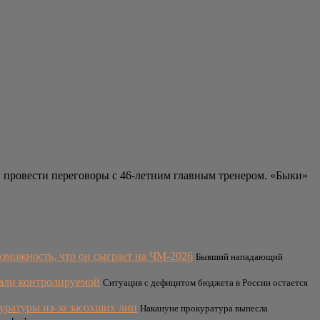
 провести переговоры с 46-летним главным тренером. «Быки»
озможность, что он сыграет на ЧМ-2026
Бывший нападающий
али контролируемой
Ситуация с дефицитом бюджета в России остается
уратуры из-за засохших лип
Накануне прокуратура вынесла