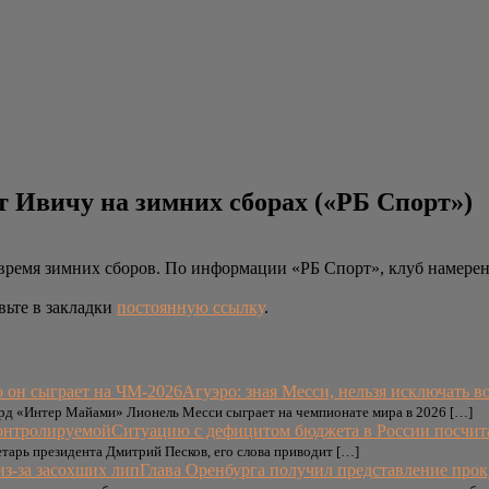
 Ивичу на зимних сборах («РБ Спорт»)
ремя зимних сборов. По информации «РБ Спорт», клуб намерен
вьте в закладки
постоянную ссылку
.
Агуэро: зная Месси, нельзя исключать в
рд «Интер Майами» Лионель Месси сыграет на чемпионате мира в 2026 […]
Ситуацию с дефицитом бюджета в России посчит
етарь президента Дмитрий Песков, его слова приводит […]
Глава Оренбурга получил представление прок