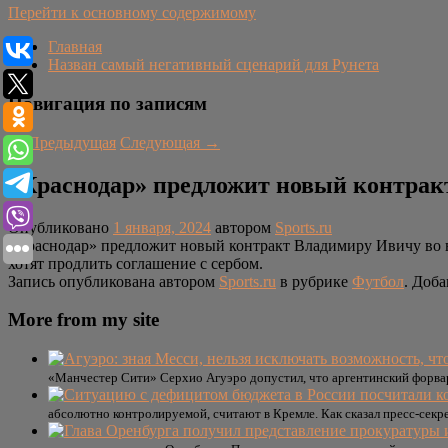
Перейти к основному содержимому
Главная
Назван самый негативный сценарий для Рунета
Навигация по записям
←
Предыдущая
Следующая
→
«Краснодар» предложит новый контракт
Опубликовано
1 января, 2024
автором
Sports.ru
«Краснодар» предложит новый контракт Владимиру Ивичу во в
хотят продлить соглашение с сербом.
Запись опубликована автором
Sports.ru
в рубрике
Футбол
. Доба
More from my site
«Манчестер Сити» Серхио Агуэро допустил, что аргентинский форва
абсолютно контролируемой, считают в Кремле. Как сказал пресс-секр