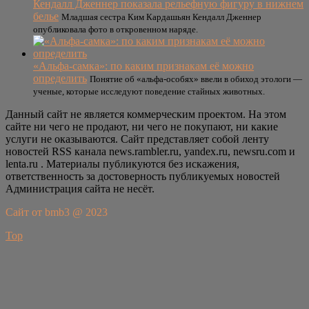
Кендалл Дженнер показала рельефную фигуру в нижнем
белье
Младшая сестра Ким Кардашьян Кендалл Дженнер
опубликовала фото в откровенном наряде.
«Альфа-самка»: по каким признакам её можно
определить
Понятие об «альфа-особях» ввели в обиход этологи —
ученые, которые исследуют поведение стайных животных.
Данный сайт не является коммерческим проектом. На этом
сайте ни чего не продают, ни чего не покупают, ни какие
услуги не оказываются. Сайт представляет собой ленту
новостей RSS канала news.rambler.ru, yandex.ru, newsru.com и
lenta.ru . Материалы публикуются без искажения,
ответственность за достоверность публикуемых новостей
Администрация сайта не несёт.
Сайт от bmb3 @ 2023
Top