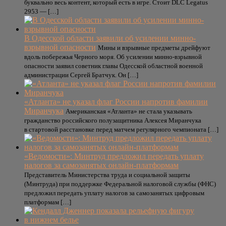
буквально весь контент, который есть в игре. Стоит DLC Legatus
2953 — […]
В Одесской области заявили об усилении минно-
взрывной опасности
Мины и взрывные предметы дрейфуют
вдоль побережья Черного моря. Об усилении минно-взрывной
опасности заявил советник главы Одесской областной военной
администрации Сергей Братчук. Он […]
«Атланта» не указал флаг России напротив фамилии
Миранчука
Американская «Атланта» не стала указывать
гражданство российского полузащитника Алексея Миранчука
в стартовой расстановке перед матчем регулярного чемпионата […]
«Ведомости»: Минтруд предложил передать уплату
налогов за самозанятых онлайн-платформам
Представитель Министерства труда и социальной защиты
(Минтруда) при поддержке Федеральной налоговой службы (ФНС)
предложил передать уплату налогов за самозанятых цифровым
платформам […]