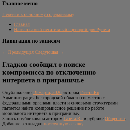
Главное меню
Перейти к основному содержимому
Главная
Назван самый негативный сценарий для Рунета
Навигация по записям
←
Предыдущая
Следующая
→
Гладков сообщил о поиске
компромисса по отключению
интернета в приграничье
Опубликовано
19 марта, 2026
автором
Газета.Ru
Администрация Белгородской области совместно с
федеральными органами власти и силовыми структурами
пытается найти компромиссное решение по работе
мобильного интернета в приграничье.
Запись опубликована автором
Газета.Ru
в рубрике
Общество
.
Добавьте в закладки
постоянную ссылку
.