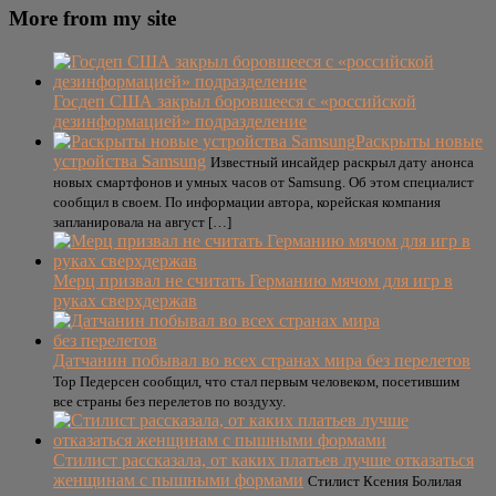
More from my site
Госдеп США закрыл боровшееся с «российской
дезинформацией» подразделение
Раскрыты новые
устройства Samsung
Известный инсайдер раскрыл дату анонса
новых смартфонов и умных часов от Samsung. Об этом специалист
сообщил в своем. По информации автора, корейская компания
запланировала на август […]
Мерц призвал не считать Германию мячом для игр в
руках сверхдержав
Датчанин побывал во всех странах мира без перелетов
Тор Педерсен сообщил, что стал первым человеком, посетившим
все страны без перелетов по воздуху.
Стилист рассказала, от каких платьев лучше отказаться
женщинам с пышными формами
Стилист Ксения Болилая