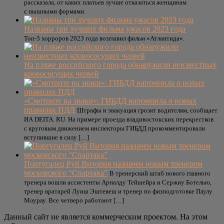
рассказала, от каких платьев лучше отказаться женщинам
с пышными формами.
Названы три лучших фильма ужасов 2023 года
Топ-3 хорроров 2023 года возглавил фильм «Атлантида».
На пляже российского города обнаружили неизвестных
кровососущих червей
«Смотрите на знаки»: ГИБДД напомнила о новых
правилах ПДД
Штрафы и эвакуация грозят водителям, сообщает
ИА DEITA. RU. На примере проезда владивостокских перекрестков
с круговым движением инспекторы ГИБДД прокомментировали
вступившие в силу […]
Португалец Руй Витория назначен новым тренером
московского “Спартака”
В тренерский штаб нового главного
тренера вошли ассистенты Арналду Тейшейра и Сержиу Ботелью,
тренер вратарей Луиш Эштевеш и тренер по физподготовке Паулу
Моурау. Все четверо работают […]
Данный сайт не является коммерческим проектом. На этом