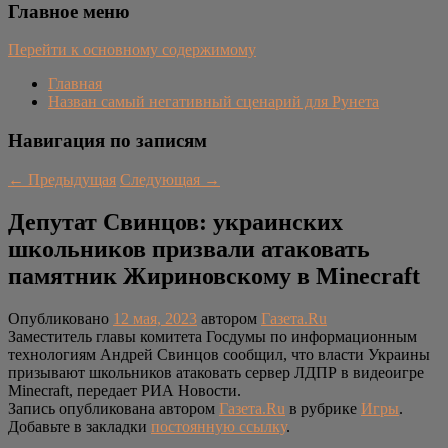
Главное меню
Перейти к основному содержимому
Главная
Назван самый негативный сценарий для Рунета
Навигация по записям
←
Предыдущая
Следующая
→
Депутат Свинцов: украинских
школьников призвали атаковать
памятник Жириновскому в Minecraft
Опубликовано
12 мая, 2023
автором
Газета.Ru
Заместитель главы комитета Госдумы по информационным
технологиям Андрей Свинцов сообщил, что власти Украины
призывают школьников атаковать сервер ЛДПР в видеоигре
Minecraft, передает РИА Новости.
Запись опубликована автором
Газета.Ru
в рубрике
Игры
.
Добавьте в закладки
постоянную ссылку
.